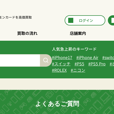
ポケモンカードを高価買取
ログイン
買取の流れ
店舗案内
人気急上昇のキーワード
iPhone17
iPhone Air
swit
スイッチ
PS5
PS5 Pro
ROLEX
ニコン
よくあるご質問