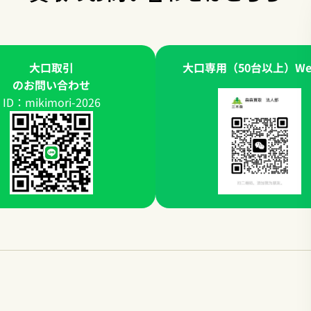
大口取引
大口専用（50台以上）WeC
のお問い合わせ
ID：mikimori-2026