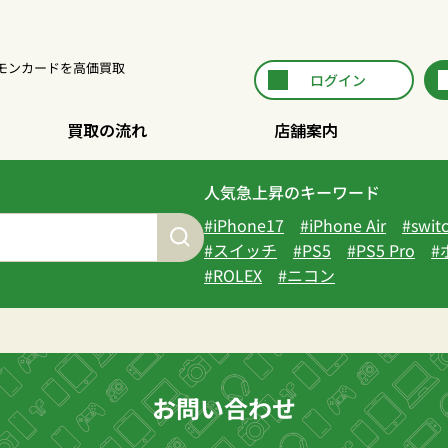
ポケモンカードを高価買取
ログイン
買取の流れ
店舗案内
人気急上昇のキーワード
iPhone17
iPhone Air
swit
スイッチ
PS5
PS5 Pro
ROLEX
ニコン
お問い合わせ