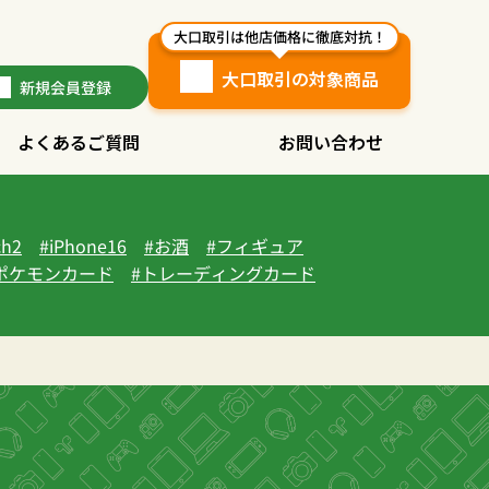
大口取引は他店価格に徹底対抗！
大口取引の対象商品
新規
会員登録
よくあるご質問
お問い合わせ
ch2
iPhone16
お酒
フィギュア
ポケモンカード
トレーディングカード