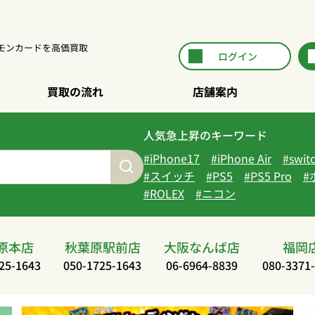
ポケモンカードを高価買取
ログイン
買取の流れ
店舗案内
人気急上昇のキーワード
iPhone17
iPhone Air
swit
スイッチ
PS5
PS5 Pro
ROLEX
ニコン
原本店
秋葉原駅前店
大阪なんば店
福岡
25-1643
050-1725-1643
06-6964-8839
080-3371