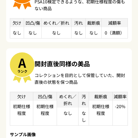
PSA10検定できるような、初期仕様程度の傷も
ない商品
欠け
凹凸/傷
めくれ／折れ
汚れ
裁断痕
減額率
なし
なし
なし
なし
なし
0（満額）
A
開封直後同様の美品
ランク
コレクションを目的として保管していた、開封
直後の状態を保つ商品
欠け
凹凸/傷
めくれ／
汚
裁断痕
減額率
折れ
れ
初期仕様
初期仕様
初期仕様
-20%
程度
程度
なし
な
程度
し
サンプル画像