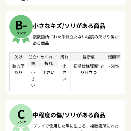
B-
小さなキズ/ソリがある商品
ランク
複数箇所にわたる目立たない程度の欠けや傷が
ある商品
欠け
凹凸/
めくれ／
汚れ
裁断痕
減額率
傷
折れ
数力所
小
初期仕様程度*よ
-50%
あり
小
小さい
さ
り目立つ
さ
い
い
C
中程度の傷/ソリがある商品
ランク
プレイで使用した際に生じる、複数箇所にわた