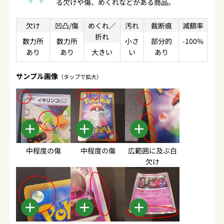
る欠けや傷、めくれなどがある商品。
欠け
凹凸/傷
めくれ／
汚れ
裁断痕
減額率
折れ
数力所
数力所
小さ
部分的
-100%
あり
あり
大きい
い
あり
サンプル画像
（タップで拡大）
中程度の傷
中程度の傷
広範囲に及ぶ白
欠け