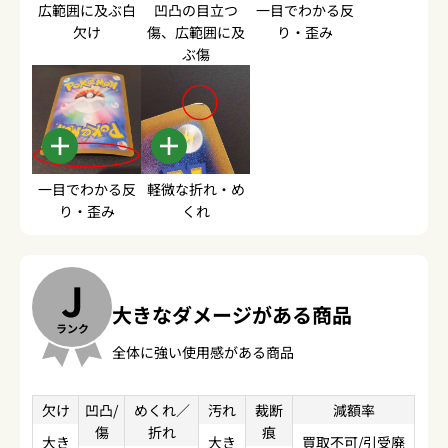
広範囲に及ぶ白
凹凸の目立つ
一目でわかる反
欠け
傷、広範囲に及
り・歪み
ぶ傷
一目でわかる反
軽微な折れ・め
り・歪み
くれ
J
大きなダメージがある商品
ランク
全体に強い使用感がある商品
欠け
凹凸/
めくれ／
汚れ
裁断
減額率
傷
折れ
痕
大き
大き
買取不可/引受廃