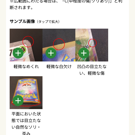
※広範囲にわたる場合は、「C(中程度の傷/ソリあり)」と判
断されます。
サンプル画像
（タップで拡大）
軽微なめくれ
軽微な白欠け
凹凸の目立たな
い、軽微な傷
平面においた状
態では目立たな
い自然なソリ・
歪み