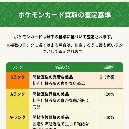
ポケモンカード買取の査定基準
ポケモンカードは以下の基準に基づいて査定されます。
※複数のランクに当てはまる場合は、該当するうち最も低いラン
クとして査定されます。
ランク
商品状態
減額率
S
ランク
開封直後の完璧な美品
0
（満額）
初期仕様程度の傷もない商品
A
ランク
開封直後同様の美品
-20%
初期仕様程度の僅かな傷がある
商品
A-
ランク
開封直後同様の美品
-30%
製造や流通過程で生じる軽微な