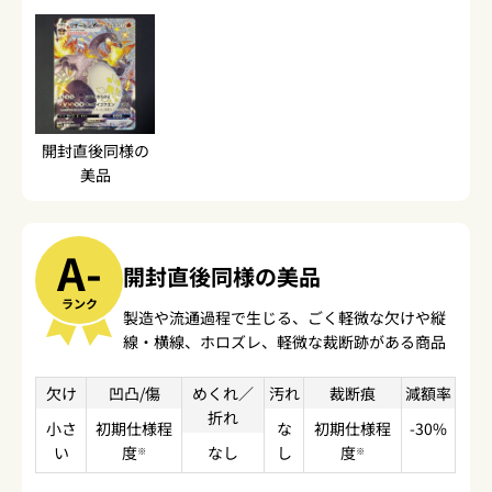
開封直後同様の
美品
A-
開封直後同様の美品
ランク
製造や流通過程で生じる、ごく軽微な欠けや縦
線・横線、ホロズレ、軽微な裁断跡がある商品
欠け
凹凸/傷
めくれ／
汚れ
裁断痕
減額率
折れ
小さ
初期仕様程
な
初期仕様程
-30%
い
度
なし
し
度
※
※