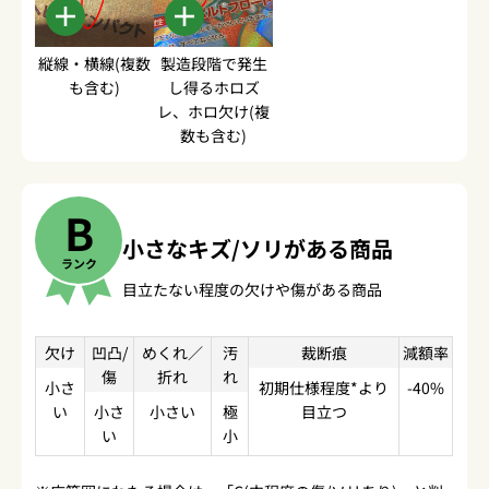
縦線・横線(複数
製造段階で発生
も含む)
し得るホロズ
レ、ホロ欠け(複
数も含む)
B
小さなキズ/ソリがある商品
ランク
目立たない程度の欠けや傷がある商品
欠け
凹凸/
めくれ／
汚
裁断痕
減額率
傷
折れ
れ
小さ
初期仕様程度*より
-40%
い
小さ
小さい
極
目立つ
い
小