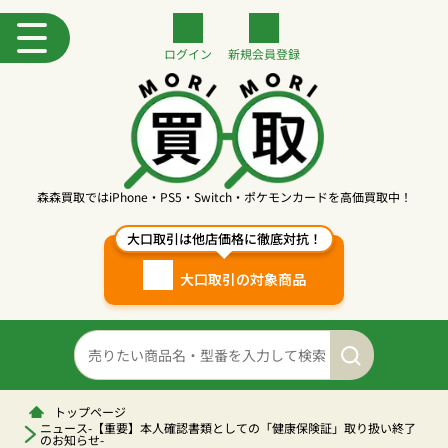
ログイン
新規
会員登録
森森買取ではiPhone・PS5・Switch・ポケモンカードを高価買取中！
大口取引は他店価格に徹底対抗！
大口取引の対象商品
トップページ
ニュース-【重要】本人確認書類としての「健康保険証」取り扱い終了
のお知らせ-