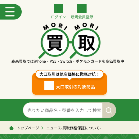
ログイン
新規
会員登録
森森買取ではiPhone・PS5・Switch・ポケモンカードを高価買取中！
大口取引は他店価格に徹底対抗！
大口取引の対象商品
トップページ
ニュース-買取価格保証について-