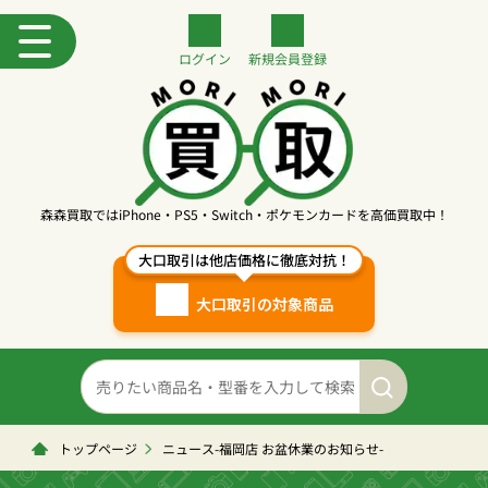
ログイン
新規
会員登録
森森買取ではiPhone・PS5・Switch・ポケモンカードを高価買取中！
大口取引は他店価格に徹底対抗！
大口取引の対象商品
トップページ
ニュース-福岡店 お盆休業のお知らせ-