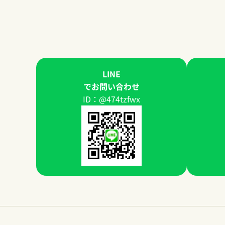
LINE
でお問い合わせ
ID：@474tzfwx