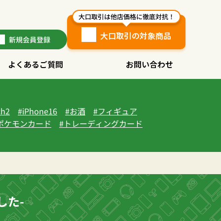
大口取引は他店価格に徹底対抗！
大口取引の対象商品
新規
会員登録
よくあるご質問
お問い合わせ
ch2
iPhone16
お酒
フィギュア
ポケモンカード
トレーディングカード
した-