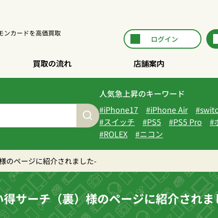
ポケモンカードを高価買取
ログイン
買取の流れ
店舗案内
人気急上昇のキーワード
iPhone17
iPhone Air
swit
スイッチ
PS5
PS5 Pro
ROLEX
ニコン
様のページに紹介されました-
い得サーチ（裏）様のページに紹介されま