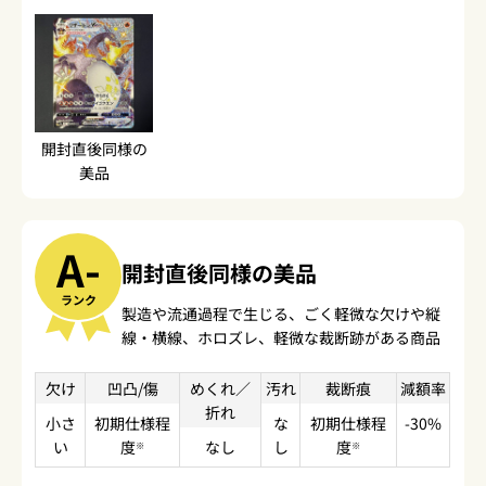
開封直後同様の
美品
A-
開封直後同様の美品
ランク
製造や流通過程で生じる、ごく軽微な欠けや縦
線・横線、ホロズレ、軽微な裁断跡がある商品
欠け
凹凸/傷
めくれ／
汚れ
裁断痕
減額率
折れ
小さ
初期仕様程
な
初期仕様程
-30%
い
度
なし
し
度
※
※