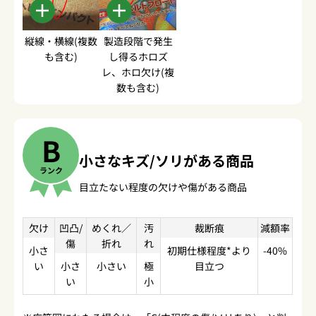
縦線・横線(複数
製造段階で発生
も含む)
し得るホロズ
レ、ホロ欠け(複
数も含む)
B
小さなキズ/ソリがある商品
ランク
目立たない程度の欠けや傷がある商品
欠け
凹凸/
めくれ／
汚
裁断痕
減額率
傷
折れ
れ
小さ
初期仕様程度*より
-40%
い
小さ
小さい
極
目立つ
い
小