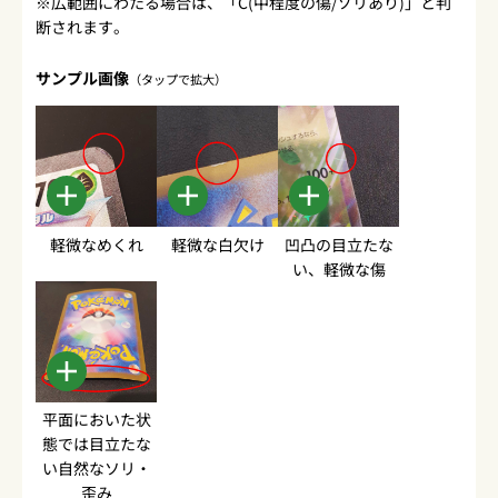
※広範囲にわたる場合は、「C(中程度の傷/ソリあり)」と判
断されます。
サンプル画像
（タップで拡大）
軽微なめくれ
軽微な白欠け
凹凸の目立たな
い、軽微な傷
平面においた状
態では目立たな
い自然なソリ・
歪み