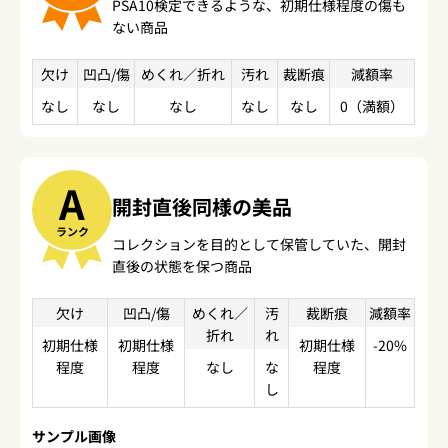
PSA10検定できるような、初期仕様程度の傷も
ない商品
欠け
凹凸/傷
めくれ／折れ
汚れ
裁断痕
減額率
なし
なし
なし
なし
なし
0（満額）
A
開封直後同様の美品
ランク
コレクションを目的として保管していた、開封
直後の状態を保つ商品
欠け
凹凸/傷
めくれ／
汚
裁断痕
減額率
折れ
れ
初期仕様
初期仕様
初期仕様
-20%
程度
程度
なし
な
程度
し
サンプル画像