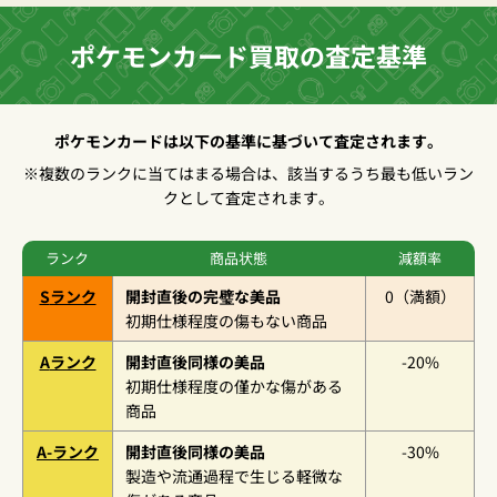
ポケモンカード買取の査定基準
ポケモンカードは以下の基準に基づいて査定されます。
※複数のランクに当てはまる場合は、該当するうち最も低いラン
クとして査定されます。
ランク
商品状態
減額率
S
ランク
開封直後の完璧な美品
0
（満額）
初期仕様程度の傷もない商品
A
ランク
開封直後同様の美品
-20%
初期仕様程度の僅かな傷がある
商品
A-
ランク
開封直後同様の美品
-30%
製造や流通過程で生じる軽微な