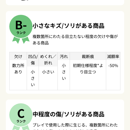
B-
小さなキズ/ソリがある商品
ランク
複数箇所にわたる目立たない程度の欠けや傷が
ある商品
欠け
凹凸/
めくれ／
汚れ
裁断痕
減額率
傷
折れ
数力所
小
初期仕様程度*よ
-50%
あり
小
小さい
さ
り目立つ
さ
い
い
C
中程度の傷/ソリがある商品
ランク
プレイで使用した際に生じる、複数箇所にわた