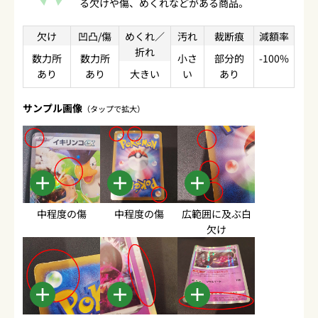
る欠けや傷、めくれなどがある商品。
欠け
凹凸/傷
めくれ／
汚れ
裁断痕
減額率
折れ
数力所
数力所
小さ
部分的
-100%
あり
あり
大きい
い
あり
サンプル画像
（タップで拡大）
中程度の傷
中程度の傷
広範囲に及ぶ白
欠け