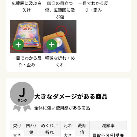
広範囲に及ぶ白
凹凸の目立つ
一目でわかる反
欠け
傷、広範囲に及
り・歪み
ぶ傷
一目でわかる反
軽微な折れ・め
り・歪み
くれ
J
大きなダメージがある商品
ランク
全体に強い使用感がある商品
欠け
凹凸/
めくれ／
汚れ
裁断
減額率
傷
折れ
痕
大き
大き
買取不可/引受廃